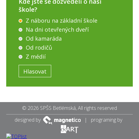
Kde jste se dozvěděli o naší
škole?
Z náboru na základní škole
Na dni otevřených dveří
Od kamaráda
Od rodičů
Z médií
© 2026 SPŠS Betlémská, All rights reserved
designed by
| programing by