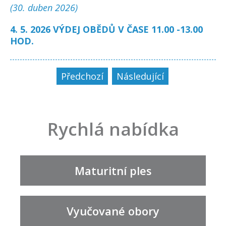
(30. duben 2026)
4. 5. 2026 VÝDEJ OBĚDŮ V ČASE 11.00 -13.00
HOD.
Předchozí
Následující
Rychlá nabídka
Maturitní ples
Vyučované obory