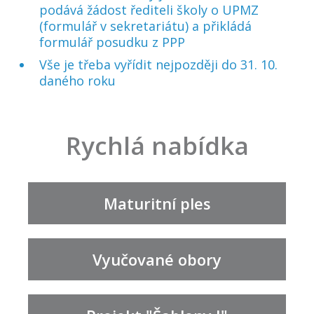
podává žádost řediteli školy o UPMZ
(formulář v sekretariátu) a přikládá
formulář posudku z PPP
Vše je třeba vyřídit nejpozději do 31. 10.
daného roku
Rychlá nabídka
Maturitní ples
Vyučované obory