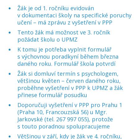
Žák je od 1. ročníku evidován
v dokumentaci školy na specifické poruchy
učení – má zprávu z vyšetření v PPP
Tento žák má možnost ve 3. ročník
požádat školu o UPMZ
K tomu je potřeba vyplnit formulář
s výchovnou poradkyní během března
daného roku. Formulář škola potvrdí
Žák si domluví termín s psychologem,
většinou květen – červen daného roku,
proběhne vyšetření v PPP k UPMZ a žák
přinese formulář posudku
Doporučuji vyšetření v PPP pro Prahu 1
(Praha 10, Francouzská 56) u Mgr.
Jarkovské (tel. 267 997 055), protože
s touto poradnou spolupracujeme
Většinou v září, kdy je žák ve 4. ročníku,