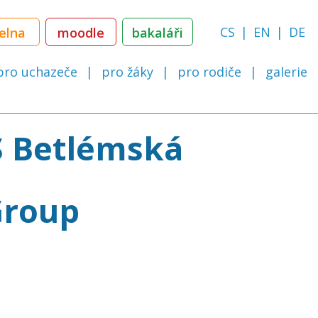
CS
EN
DE
delna
moodle
bakaláři
pro uchazeče
pro žáky
pro rodiče
galerie
S Betlémská
Group