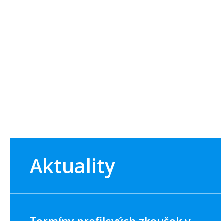
Aktuality
Termíny profilových zkoušek v