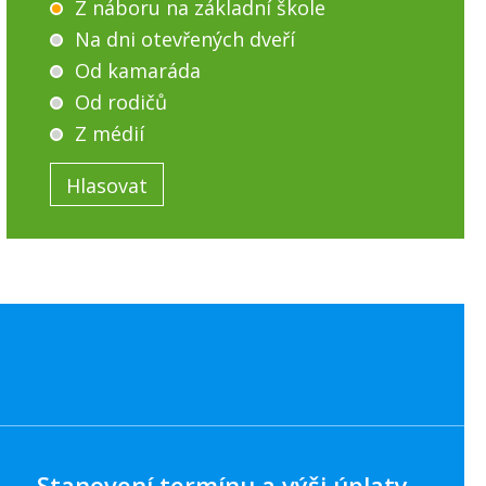
Z náboru na základní škole
Na dni otevřených dveří
Od kamaráda
Od rodičů
Z médií
Stanovení termínu a výši úplaty