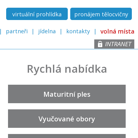
virtuální prohlídka
pronájem tělocvičny
partneři
jídelna
kontakty
volná místa
INTRANET
Rychlá nabídka
Maturitní ples
Vyučované obory